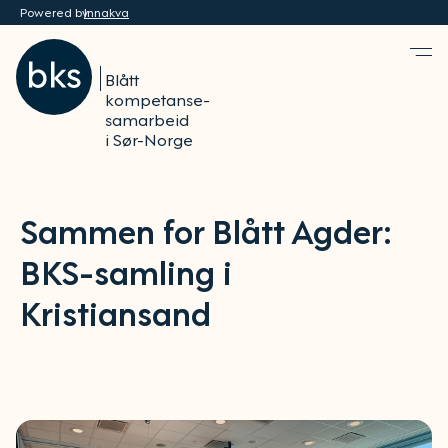
Powered by
Innakva
Blått
kompetanse-
samarbeid
i Sør-Norge
Sammen for Blått Agder:
BKS-samling i
Kristiansand