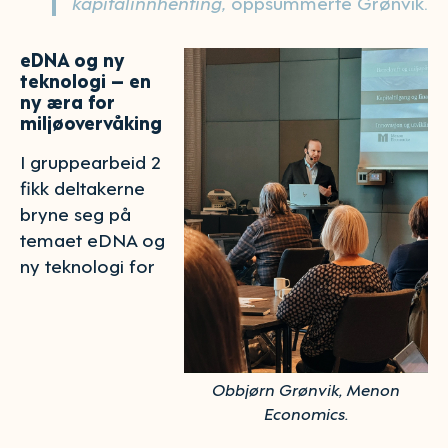
kapitalinnhenting,
oppsummerte Grønvik.
eDNA og ny
teknologi – en
ny æra for
miljøovervåking
I gruppearbeid 2
fikk deltakerne
bryne seg på
temaet eDNA og
ny teknologi for
Obbjørn Grønvik, Menon
Economics.