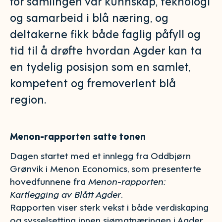
for samlingen var kunnskap, teknologi
og samarbeid i blå næring, og
deltakerne fikk både faglig påfyll og
tid til å drøfte hvordan Agder kan ta
en tydelig posisjon som en samlet,
kompetent og fremoverlent blå
region.
Menon-rapporten satte tonen
Dagen startet med et innlegg fra Oddbjørn
Grønvik i
Menon Economics, som presenterte
hovedfunnene fra
Menon-rapporten:
Kartlegging av Blått Agder
.
Rapporten viser sterk vekst i både verdiskaping
og sysselsetting innen sjømatnæringen i Agder,