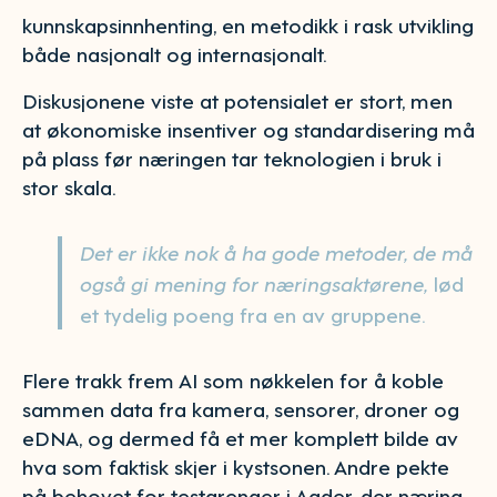
kunnskapsinnhenting, en metodikk i rask utvikling
både nasjonalt og internasjonalt.
Diskusjonene viste at potensialet er stort, men
at økonomiske insentiver og standardisering må
på plass før næringen tar teknologien i bruk i
stor skala.
Det er ikke nok å ha gode metoder, de må
også gi mening for næringsaktørene,
lød
et tydelig poeng fra en av gruppene.
Flere trakk frem AI som nøkkelen for å koble
sammen data fra kamera, sensorer, droner og
eDNA, og dermed få et mer komplett bilde av
hva som faktisk skjer i kystsonen. Andre pekte
på behovet for testarenaer i Agder, der næring